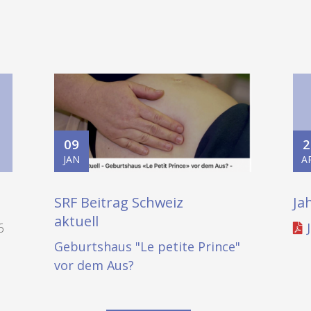
09
2
JAN
A
SRF Beitrag Schweiz
Ja
aktuell
6
Geburtshaus "Le petite Prince"
vor dem Aus?